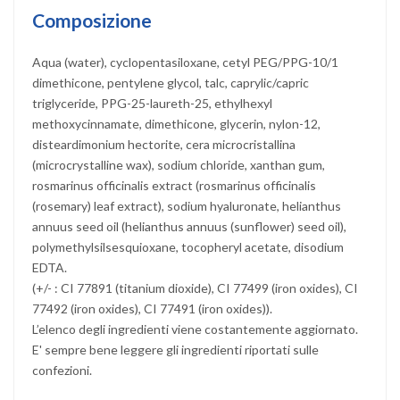
Composizione
Aqua (water), cyclopentasiloxane, cetyl PEG/PPG-10/1
dimethicone, pentylene glycol, talc, caprylic/capric
triglyceride, PPG-25-laureth-25, ethylhexyl
methoxycinnamate, dimethicone, glycerin, nylon-12,
disteardimonium hectorite, cera microcristallina
(microcrystalline wax), sodium chloride, xanthan gum,
rosmarinus officinalis extract (rosmarinus officinalis
(rosemary) leaf extract), sodium hyaluronate, helianthus
annuus seed oil (helianthus annuus (sunflower) seed oil),
polymethylsilsesquioxane, tocopheryl acetate, disodium
EDTA.
(+/- : CI 77891 (titanium dioxide), CI 77499 (iron oxides), CI
77492 (iron oxides), CI 77491 (iron oxides)).
L’elenco degli ingredienti viene costantemente aggiornato.
E' sempre bene leggere gli ingredienti riportati sulle
confezioni.