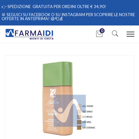
👉
SPEDIZIONE GRATUITA PER ORDINI OLTRE € 34,90!
🥁 SEGUICI
SU FACEBOOK
O
SU INSTAGRAM
PER SCOPRIRE LE NOSTRE
OFFERTE IN ANTEPRIMA! 😄📮💰
0
Home
Catalogo
/
Cosmesi
/
Trucco
/
Trucco Viso
/
Fondotinta e BB/CC Cream
Bionike Linea Defence Color Cover Fondotinta Viso Fluido
Camouflage 02 Sable