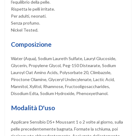
l'equilibrio della pelle.
Rispetta le pelli irritate.
Per adulti, neonati.
Senza profumo.
Nickel Tested.
Composizione
Water (Aqua), Sodium Laureth Sulfate, Lauryl Glucoside,
Glycerin, Propylene Glycol, Peg-150 Distearate, Sodium
Lauroyl Oat Amino Acids, Polysorbate 20, Climbazole,
Piroctone Olamine, Glyceryl Undecylenate, Lactic Acid,
Mannitol, Xylitol, Rhamnose, Fructooligosaccharides,
Disodium Edta, Sodium Hydroxide, Phenoxyethanol.
Modalità D'uso
Applicare Sensibio DS+ Moussant 1 o 2 volte al giorno, sulla
pelle precedentemente bagnata. Formate la schiuma, poi
risciacquate abbondantemente. Asciugate delicatamente.