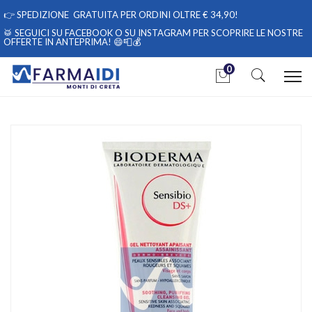
👉
SPEDIZIONE GRATUITA PER ORDINI OLTRE € 34,90!
🥁 SEGUICI
SU FACEBOOK
O
SU INSTAGRAM
PER SCOPRIRE LE NOSTRE
OFFERTE IN ANTEPRIMA! 😄📮💰
0
Home
Catalogo
/
Cosmesi
/
Viso
/
Viso Unisex
Bioderma Linea Sensibio DS+ Moussant Detergente Viso Anti-
Irritazioni 200 ml