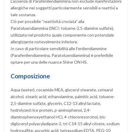
L’assenza di Parafenilendiammina non esclude manifestazioni
allergiche nei soggetti particolarmente sensibili e reattivi a
tale sostanza.
Ciò per possibile “reattività crociata” alla
Paratoluendiammina (INCI: toluene-2,5-diamine sulfate),
utilizzata nel prodotto quale componente con potenziale
allergizzante notevolmente inferiore.
In caso di particolare sensibilità alle Fenilendiammine
(Parafenilendiammina, Paratoluendiammina) è preferibile
optare per una delle nuance Shine ON HS.
Composizione
Aqua (water), cocamide MEA, glyceryl stearate, cetearyl
alcohol, stearic acid, ethanolamine, palmitic acid, toluene-
2,5-diamine sulfate, glycerin, C12-13 alkyl lactate,
hydrolyzed rice protein, p-aminophenol, 2,4-
diaminophenoxyethanol HCl, 4-chlororesorcinol, bis-
diglyceryl polyacyladipate-2, tri-C14-15 alkyl citrate, sodium
hydrosulfite, ascorbic acid, tetrasodium EDTA, PEG-10