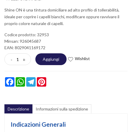
Shine ON è una tintura domiciliare ad alto profilo di tollerabilità,
ideale per coprire i capelli bianchi, modificare oppure ravvivare il
proprio colore naturale di capelli.
Codice prodotto: 32953
Minsan:
926045687
EAN: 8029041169172
Wishlist
-
+
Aggiungi
Facebook
WhatsApp
Telegram
Pinterest
Descrizione
Informazioni sulla spedizione
Indicazioni Generali