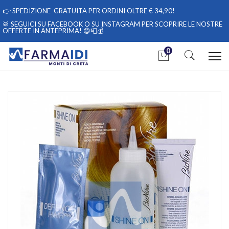
👉
SPEDIZIONE GRATUITA PER ORDINI OLTRE € 34,90!
🥁 SEGUICI
SU FACEBOOK
O
SU INSTAGRAM
PER SCOPRIRE LE NOSTRE
OFFERTE IN ANTEPRIMA! 😄📮💰
0
Home
Catalogo
/
Cosmesi
/
Capelli
/
Capelli Donna
BioNike Linea Shine ON Tintura per Capelli Cute Sensibile 5.38
Castano Cioc Chia