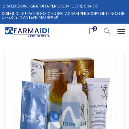
👉
SPEDIZIONE GRATUITA PER ORDINI OLTRE € 34,90!
🥁 SEGUICI
SU FACEBOOK
O
SU INSTAGRAM
PER SCOPRIRE LE NOSTRE
OFFERTE IN ANTEPRIMA! 😄📮💰
0
Home
Catalogo
/
Cosmesi
/
Capelli
BioNike Linea Shine ON Tintura per Capelli Cute Sensibile 4
Castano