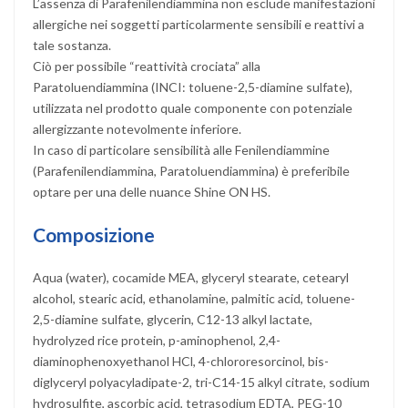
L’assenza di Parafenilendiammina non esclude manifestazioni
allergiche nei soggetti particolarmente sensibili e reattivi a
tale sostanza.
Ciò per possibile “reattività crociata” alla
Paratoluendiammina (INCI: toluene-2,5-diamine sulfate),
utilizzata nel prodotto quale componente con potenziale
allergizzante notevolmente inferiore.
In caso di particolare sensibilità alle Fenilendiammine
(Parafenilendiammina, Paratoluendiammina) è preferibile
optare per una delle nuance Shine ON HS.
Composizione
Aqua (water), cocamide MEA, glyceryl stearate, cetearyl
alcohol, stearic acid, ethanolamine, palmitic acid, toluene-
2,5-diamine sulfate, glycerin, C12-13 alkyl lactate,
hydrolyzed rice protein, p-aminophenol, 2,4-
diaminophenoxyethanol HCl, 4-chlororesorcinol, bis-
diglyceryl polyacyladipate-2, tri-C14-15 alkyl citrate, sodium
hydrosulfite, ascorbic acid, tetrasodium EDTA, PEG-10