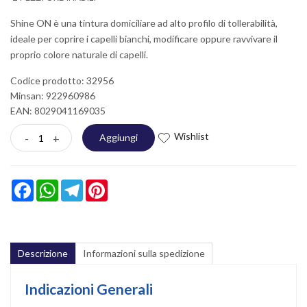
Shine ON è una tintura domiciliare ad alto profilo di tollerabilità,
ideale per coprire i capelli bianchi, modificare oppure ravvivare il
proprio colore naturale di capelli.
Codice prodotto: 32956
Minsan:
922960986
EAN: 8029041169035
Wishlist
-
+
Aggiungi
Facebook
WhatsApp
Telegram
Pinterest
Descrizione
Informazioni sulla spedizione
Indicazioni Generali