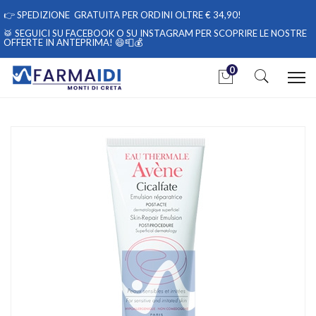
👉
SPEDIZIONE GRATUITA PER ORDINI OLTRE € 34,90!
🥁 SEGUICI
SU FACEBOOK
O
SU INSTAGRAM
PER SCOPRIRE LE NOSTRE
OFFERTE IN ANTEPRIMA! 😄📮💰
0
Home
Catalogo
/
Cosmesi
/
Viso
/
Viso Unisex
Avene Linea Cicalfate Post-Acta Emulsione Ristrutturante
Lenitiva 40 ml