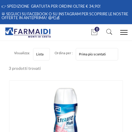
👉
SPEDIZIONE GRATUITA PER ORDINI OLTRE € 34,90!
🥁 SEGUICI
SU FACEBOOK
O
SU INSTAGRAM
PER SCOPRIRE LE NOSTRE
OFFERTE IN ANTEPRIMA! 😄📮💰
0
Home
Categorie
Coadiuvanti peso corporeo
Visualizza:
Ordina per :
Alimentazione dietetica
3 prodotti trovati