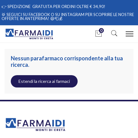
👉
SPEDIZIONE GRATUITA PER ORDINI OLTRE € 34,90!
🥁 SEGUICI
SU FACEBOOK
O
SU INSTAGRAM
PER SCOPRIRE LE NOSTRE
OFFERTE IN ANTEPRIMA! 😄📮💰
0
Home
Categorie
Mamma e bambino
Accessori Bambino
Nessun parafarmaco corrispondente alla tua
ricerca.
Estendi la ricerca ai farmaci