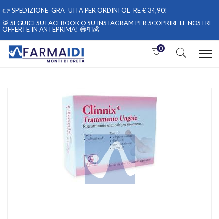
👉
SPEDIZIONE GRATUITA PER ORDINI OLTRE € 34,90!
🥁 SEGUICI
SU FACEBOOK
O
SU INSTAGRAM
PER SCOPRIRE LE NOSTRE
OFFERTE IN ANTEPRIMA! 😄📮💰
0
Home
Catalogo
/
Cosmesi
Abbate Gualtiero Clinnix Trattamento Ungh2x15ml
Home
Catalogo
/
Cosmesi
/
Unghie
Abbate Gualtiero Clinnix Trattamento Ungh2x15ml