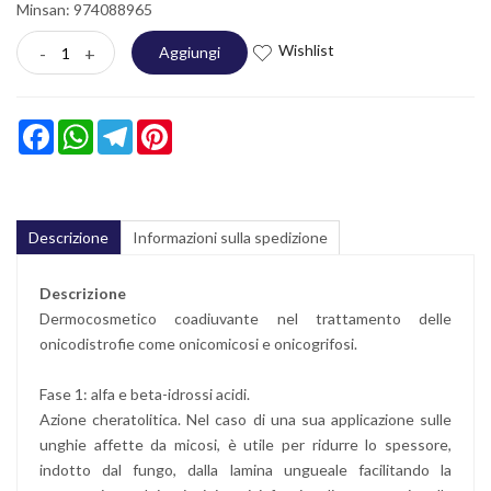
Minsan:
974088965
Wishlist
-
+
Aggiungi
Facebook
WhatsApp
Telegram
Pinterest
Descrizione
Informazioni sulla spedizione
Descrizione
Dermocosmetico coadiuvante nel trattamento delle
onicodistrofie come onicomicosi e onicogrifosi.
Fase 1: alfa e beta-idrossi acidi.
Azione cheratolitica. Nel caso di una sua applicazione sulle
unghie affette da micosi, è utile per ridurre lo spessore,
indotto dal fungo, dalla lamina ungueale facilitando la