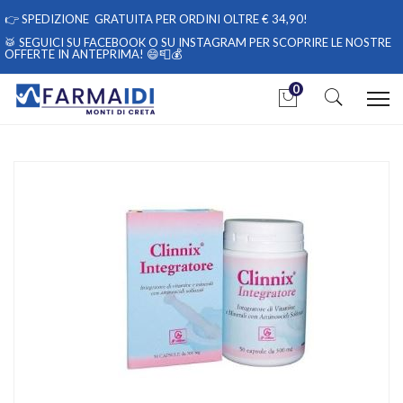
👉
SPEDIZIONE GRATUITA PER ORDINI OLTRE € 34,90!
🥁 SEGUICI
SU FACEBOOK
O
SU INSTAGRAM
PER SCOPRIRE LE NOSTRE
OFFERTE IN ANTEPRIMA! 😄📮💰
0
Home
Catalogo
/
Integrazione alimentare
/
Integratori
Clinnix Integratore 50cps